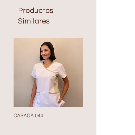
Productos
Similares
CASACA 044
BLAZER 140