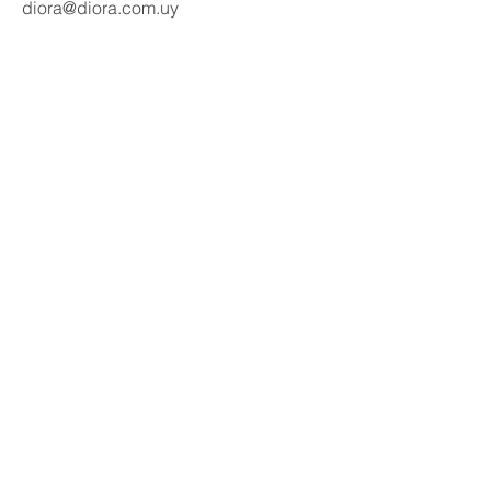
diora@diora.com.uy
Email
Seguinos en redes:
Social Media
Contactanos
Nombre
Apellido