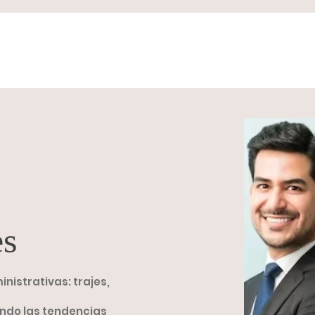
Uniformes
Nosotros
Toma de medidas
es
istrativas: trajes,
endo las tendencias