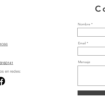
C
Nombre
ne
Email
4086
Mensaje
99160141
os en redes:
al Media