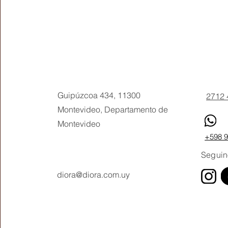
Pho
Guipúzcoa 434, 11300
2712 
Montevideo, Departamento de
Montevideo
+598 
Seguin
diora@diora.com.uy
Email
Soci