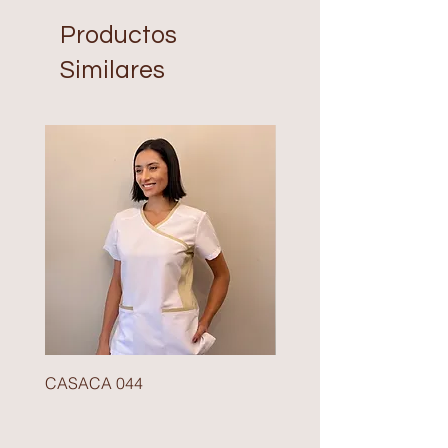
Productos
Similares
CASACA 044
BLAZER 140