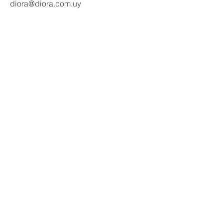
diora@diora.com.uy
Email
Seguinos en redes:
Social Media
Contactanos
Nombre
Apellido