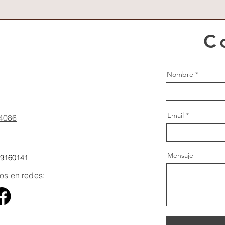
C
Nombre
ne
Email
4086
Mensaje
99160141
os en redes:
al Media