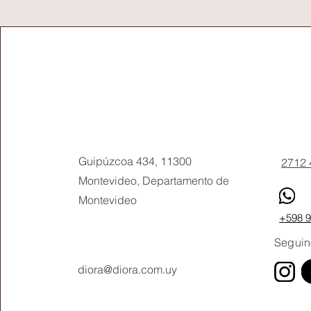
Pho
Guipúzcoa 434, 11300
2712 
Montevideo, Departamento de
Montevideo
+598 
Seguin
diora@diora.com.uy
Email
Soci