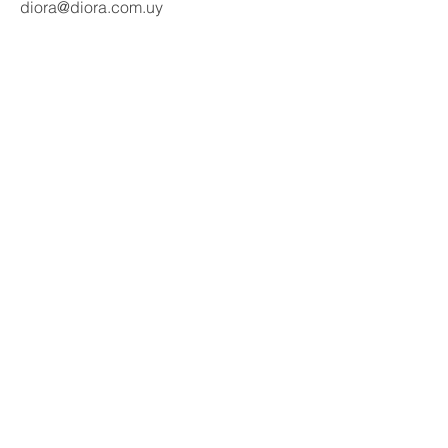
diora@diora.com.uy
Email
Seguinos en redes:
Social Media
Contactanos
Nombre
Apellido