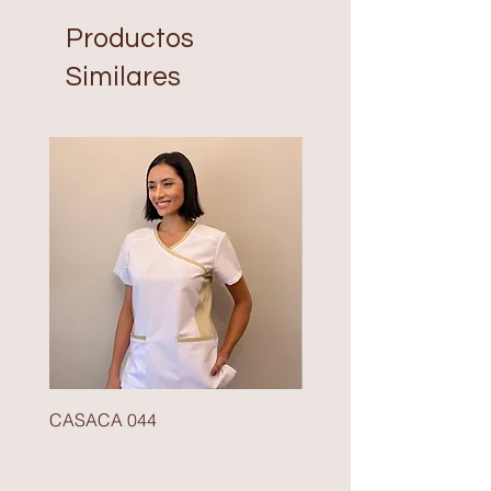
Productos
Similares
CASACA 044
BLAZER 140