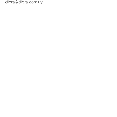
diora@diora.com.uy
Email
Seguinos en redes:
Social Media
Contactanos
Nombre
Apellido