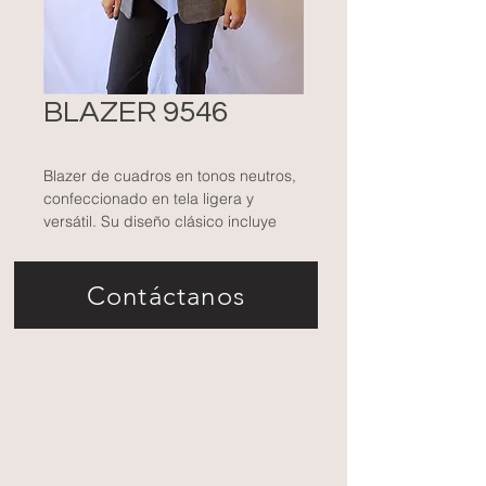
BLAZER 9546
Blazer de cuadros en tonos neutros,
confeccionado en tela ligera y
versátil. Su diseño clásico incluye
solapas definidas y bolsillos con
solapa, perfecto para un estilo
Contáctanos
profesional y moderno.