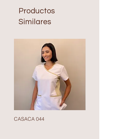
Productos
Similares
CASACA 044
BLAZER 140