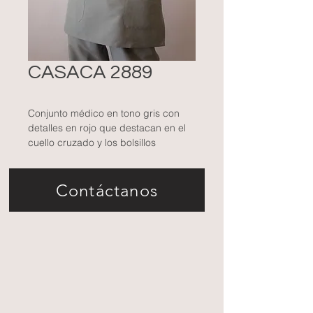
CASACA 2889
Conjunto médico en tono gris con
detalles en rojo que destacan en el
cuello cruzado y los bolsillos
frontales. Diseñado para brindar
comodidad y funcionalidad, este
Contáctanos
uniforme es ideal para profesionales
que buscan estilo y practicidad en
su jornada laboral.