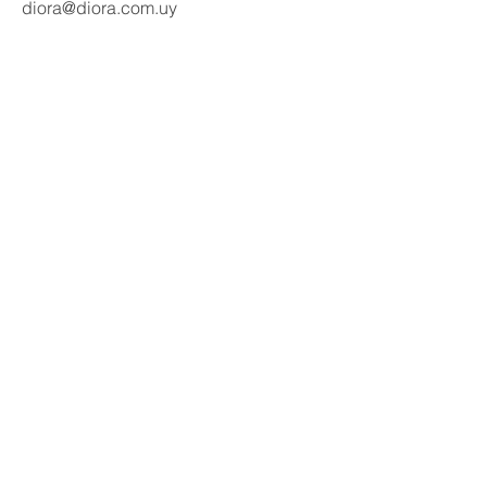
diora@diora.com.uy
Email
Seguinos en redes:
Social Media
Contactanos
Nombre
Apellido