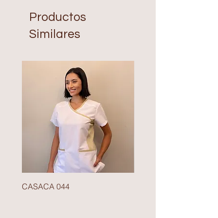
Productos
Similares
CASACA 044
BLAZER 140