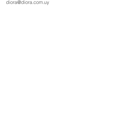
diora@diora.com.uy
Email
Seguinos en redes:
Social Media
Contactanos
Nombre
Apellido