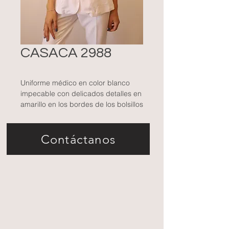
CASACA 2988
Uniforme médico en color blanco
impecable con delicados detalles en
amarillo en los bordes de los bolsillos
y las mangas. Presenta un diseño
clásico de botones frontales y cuello
Contáctanos
abierto, ofreciendo comodidad y un
toque elegante para el entorno
profesional.