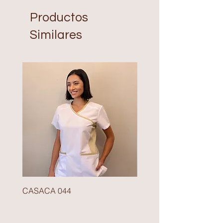
Productos
Similares
CASACA 044
BLAZER 140