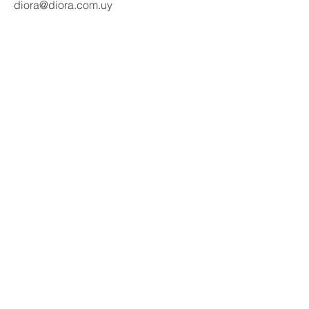
diora@diora.com.uy
Email
Seguinos en redes:
Social Media
Contactanos
Nombre
Apellido