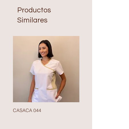
Productos
Similares
CASACA 044
BLAZER 140