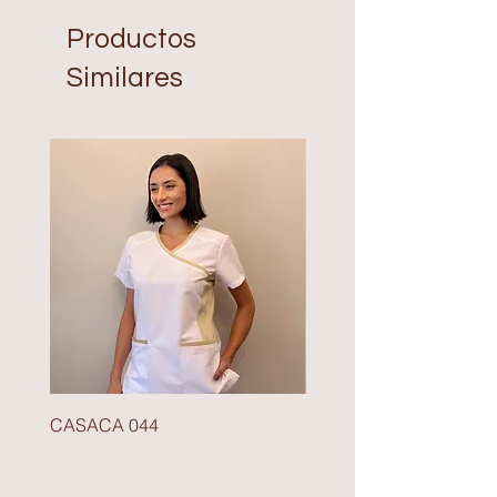
Productos
Similares
CASACA 044
BLAZER 140