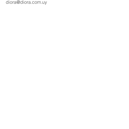
diora@diora.com.uy
Email
Seguinos en redes:
Social Media
Contactanos
Nombre
Apellido