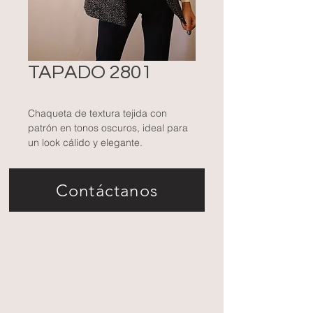
TAPADO 2801
Chaqueta de textura tejida con
patrón en tonos oscuros, ideal para
un look cálido y elegante.
Combinada con una blusa clara,
añade contraste y sofisticación para
Contáctanos
ambientes formales o casuales
elegantes.