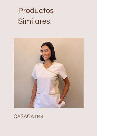
Productos
Similares
CASACA 044
BLAZER 140