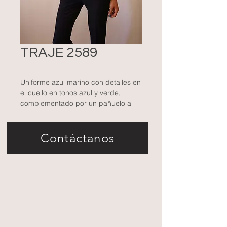
TRAJE 2589
Uniforme azul marino con detalles en
el cuello en tonos azul y verde,
complementado por un pañuelo al
cuello que añade un toque de
elegancia profesional. Ideal para un
Contáctanos
ambiente corporativo o
representativo.