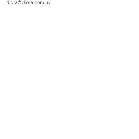
diora@diora.com.uy
Email
Seguinos en redes:
Social Media
Contactanos
Nombre
Apellido