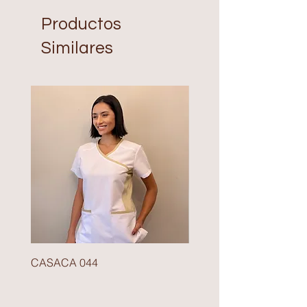
Productos
Similares
CASACA 044
BLAZER 140