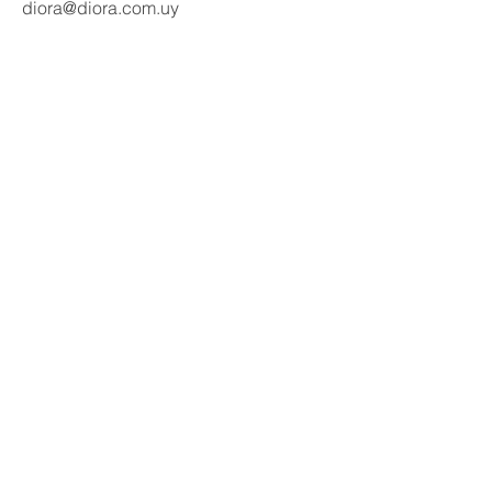
diora@diora.com.uy
Email
Seguinos en redes:
Social Media
Contactanos
Nombre
Apellido