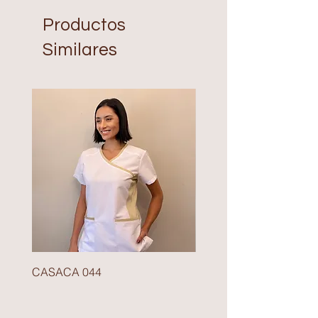
Productos
Similares
CASACA 044
BLAZER 140