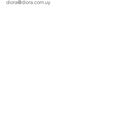
diora@diora.com.uy
Email
Seguinos en redes:
Social Media
Contactanos
Nombre
Apellido