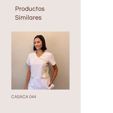
Productos
Similares
CASACA 044
BLAZER 140