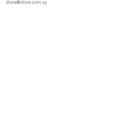
diora@diora.com.uy
Email
Seguinos en redes:
Social Media
Contactanos
Nombre
Apellido