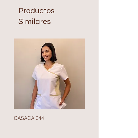
Productos
Similares
CASACA 044
BLAZER 140