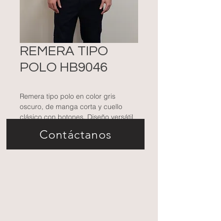
REMERA TIPO
POLO HB9046
Remera tipo polo en color gris
oscuro, de manga corta y cuello
clásico con botones. Diseño versátil
que combina elegancia y
Contáctanos
comodidad, ideal para ocasiones
casuales o uniformes.