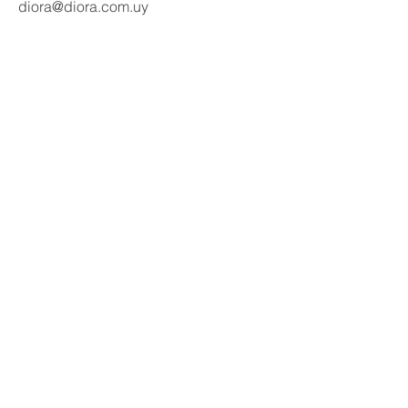
diora@diora.com.uy
Email
Seguinos en redes:
Social Media
Contactanos
Nombre
Apellido