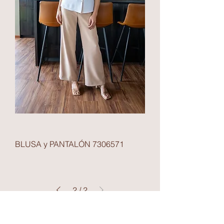
BLUSA y PANTALÓN 7306571
2
/
2